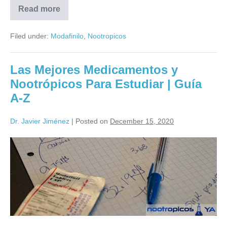
Read more
Filed under:
Modafinilo
,
Nootropicos
Las Mejores Medicamentos y
Nootrópicos Para Estudiar | Guía
A-Z
Dr. Javier Jiménez
|
Posted on
December 15, 2020