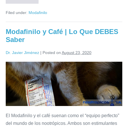
Filed under:
Modafinilo
Modafinilo y Café | Lo Que DEBES
Saber
Dr. Javier Jiménez
|
Posted on
August 23, 2020
El Modafinilo y el café suenan como el “equipo perfecto”
del mundo de los nootrópicos. Ambos son estimulantes