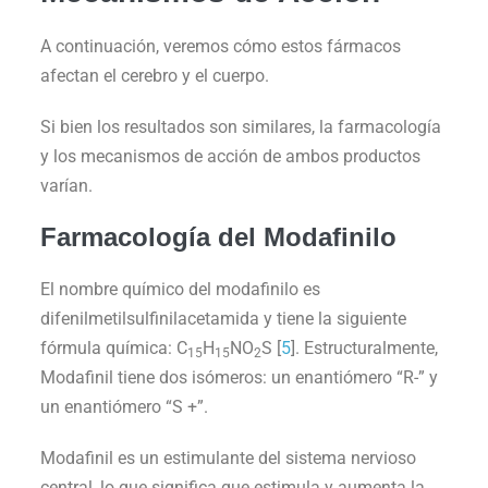
A continuación, veremos cómo estos fármacos
afectan el cerebro y el cuerpo.
Si bien los resultados son similares, la farmacología
y los mecanismos de acción de ambos productos
varían.
Farmacología del Modafinilo
El nombre químico del modafinilo es
difenilmetilsulfinilacetamida y tiene la siguiente
fórmula química: C
H
NO
S [
5
]. Estructuralmente,
15
15
2
Modafinil tiene dos isómeros: un enantiómero “R-” y
un enantiómero “S +”.
Modafinil es un estimulante del sistema nervioso
central, lo que significa que estimula y aumenta la