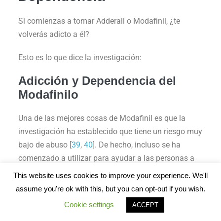
Si comienzas a tomar Adderall o Modafinil, ¿te
volverás adicto a él?
Esto es lo que dice la investigación:
Adicción y Dependencia del
Modafinilo
Una de las mejores cosas de Modafinil es que la
investigación ha establecido que tiene un riesgo muy
bajo de abuso [
39
,
40
]. De hecho, incluso se ha
comenzado a utilizar para ayudar a las personas a
abstenerse de consumir otras drogas que están
This website uses cookies to improve your experience. We'll
intentando dejar, como la cocaína y, curiosamente,
assume you're ok with this, but you can opt-out if you wish.
las anfetaminas [
44
,
45
].
Cookie settings
ACCEPT