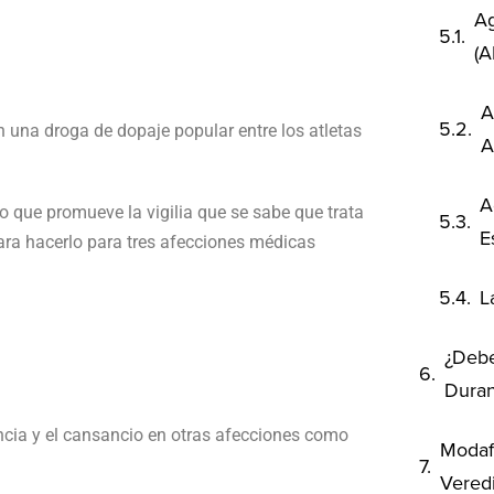
Ag
(
A
 una droga de dopaje popular entre los atletas
A
A
o que promueve la vigilia que se sabe que trata
E
ara hacerlo para tres afecciones médicas
L
¿Debe
Duran
ncia y el cansancio en otras afecciones como
Modafi
Vered