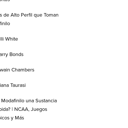
as de Alto Perfil que Toman
inilo
lli White
arry Bonds
wain Chambers
iana Taurasi
l Modafinilo una Sustancia
bida? | NCAA, Juegos
icos y Más