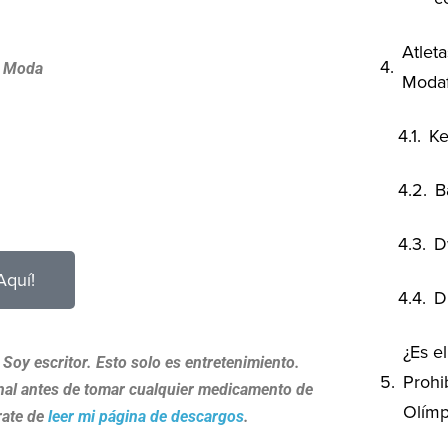
Atlet
 Moda
Modaf
Ke
B
D
Aquí!
D
¿Es e
Soy escritor. Esto solo es entretenimiento.
Prohi
onal antes de tomar cualquier medicamento de
Olímp
rate de
leer mi página de descargos
.