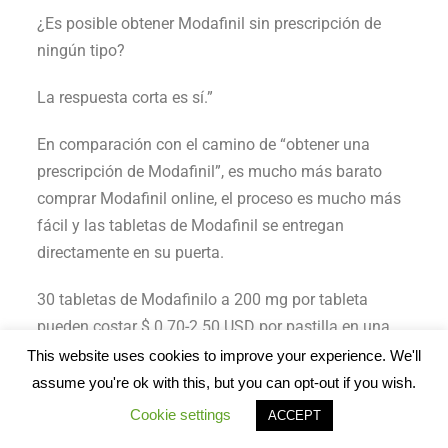
¿Es posible obtener Modafinil sin prescripción de
ningún tipo?
La respuesta corta es sí.”
En comparación con el camino de “obtener una
prescripción de Modafinil”, es mucho más barato
comprar Modafinil online, el proceso es mucho más
fácil y las tabletas de Modafinil se entregan
directamente en su puerta.
30 tabletas de Modafinilo a 200 mg por tableta
pueden costar $ 0.70-2.50 USD por pastilla en una
farmacia online, pero pagar por una prescripción
This website uses cookies to improve your experience. We'll
cuesta – $ 10USD por pastilla [
20
].
assume you're ok with this, but you can opt-out if you wish.
Cookie settings
ACCEPT
En cuanto a las cuestiones relativas a la legalidad,